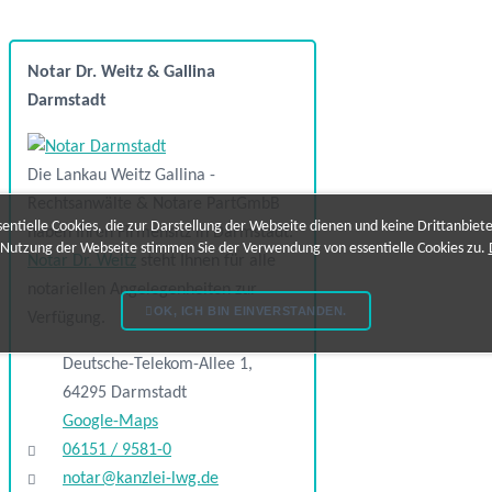
Notar Dr. Weitz & Gallina
Darmstadt
Die Lankau Weitz Gallina -
Rechtsanwälte & Notare PartGmbB
ntielle Cookies, die zur Darstellung der Webseite dienen und keine Drittanbiet
haben Ihren Firmensitz in Darmstadt.
 Nutzung der Webseite stimmen Sie der Verwendung von essentielle Cookies zu.
Notar Dr. Weitz
steht Ihnen für alle
notariellen Angelegenheiten zur
OK, ICH BIN EINVERSTANDEN.
Verfügung.
Deutsche-Telekom-Allee 1,
64295 Darmstadt
Google-Maps
06151 / 9581-0
notar@kanzlei-lwg.de