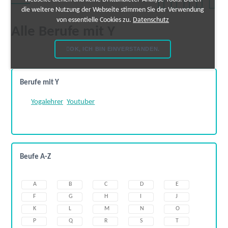
die weitere Nutzung der Webseite stimmen Sie der Verwendung
von essentielle Cookies zu.
Datenschutz
Alle Berufe mit Y
OK, ICH BIN EINVERSTANDEN.
Berufe mit Y
Yogalehrer
Youtuber
Beufe A-Z
A
B
C
D
E
F
G
H
I
J
K
L
M
N
O
P
Q
R
S
T