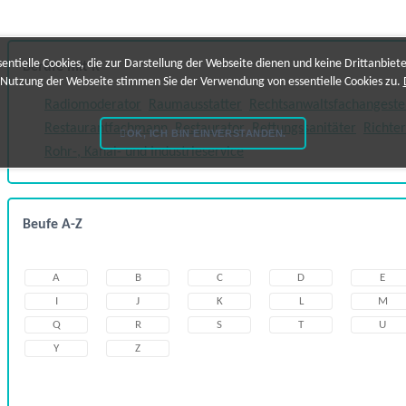
ntielle Cookies, die zur Darstellung der Webseite dienen und keine Drittanbiet
Berufe mit R
 Nutzung der Webseite stimmen Sie der Verwendung von essentielle Cookies zu.
Radiomoderator
Raumausstatter
Rechtsanwaltsfachangestel
Restaurantfachmann
Restaurator
Rettungssanitäter
Richter
OK, ICH BIN EINVERSTANDEN.
Rohr-, Kanal- und Industrieservice
Beufe A-Z
A
B
C
D
E
I
J
K
L
M
Q
R
S
T
U
Y
Z