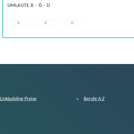
UMLAUTE Ä - Ö - Ü
Ä
Ö
Ü
Linkbuilding Preise
Berufe A-Z