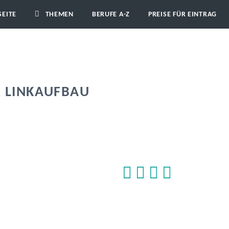
SEITE
THEMEN
BERUFE A-Z
PREISE FÜR EINTRAG
& LINKAUFBAU