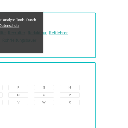
er-Analyse-Tools. Durch
Datenschutz
lte
Recruiter
Redakteur
Reitlehrer
Rohrleitungsbauer
F
G
H
N
O
P
V
W
X