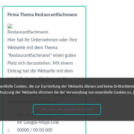
Firma Thema Restaurantfachmann
Hier hat Ihr Unternehmen oder Ihre
Webseite mit dem Thema
"Restaurantfachmann" einen guten
Platz sich darzustellen. Mit einem
Eintrag hat die Webseite mit dem
Inhalt Restaurantfachmann die
Möglichkeit, dass Domain-Ranking zu
ntielle Cookies, die zur Darstellung der Webseite dienen und keine Drittanbiet
 Nutzung der Webseite stimmen Sie der Verwendung von essentielle Cookies zu.
verbessern, da die Verlinkung ein
hochwertiger Backlink ist.
OK, ICH BIN EINVERSTANDEN.
Ihre Straße, 00000 Stadt
Ihr Google-Maps Link
00000 / 00 00 000