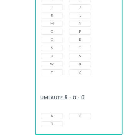
I
J
K
L
M
N
O
P
Q
R
S
T
U
V
W
X
Y
Z
UMLAUTE Ä - Ö - Ü
Ä
Ö
Ü