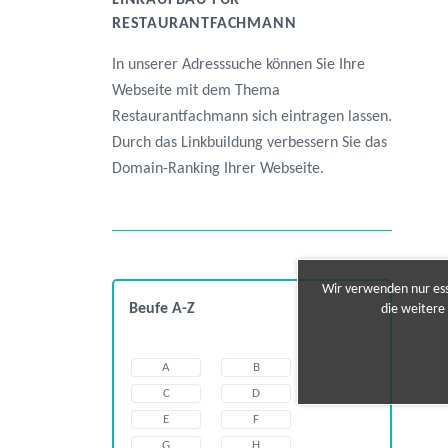
LINKAUFBAU FÜR
RESTAURANTFACHMANN
In unserer Adresssuche können Sie Ihre
Webseite mit dem Thema
Restaurantfachmann sich eintragen lassen.
Durch das Linkbuildung verbessern Sie das
Domain-Ranking Ihrer Webseite.
Wir verwenden nur esse
Beufe A-Z
die weitere
A
B
C
D
E
F
G
H