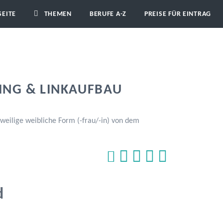
SEITE
THEMEN
BERUFE A-Z
PREISE FÜR EINTRAG
ING & LINKAUFBAU
eilige weibliche Form (-frau/-in) von dem
d