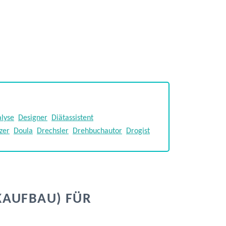
alyse
Designer
Diätassistent
zer
Doula
Drechsler
Drehbuchautor
Drogist
KAUFBAU) FÜR