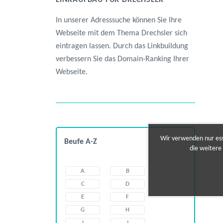
LINKAUFBAU FÜR DRECHSLER
In unserer Adresssuche können Sie Ihre
Webseite mit dem Thema Drechsler sich
eintragen lassen. Durch das Linkbuildung
verbessern Sie das Domain-Ranking Ihrer
Webseite.
Wir verwenden nur esse
Beufe A-Z
die weitere
A
B
C
D
E
F
G
H
I
J