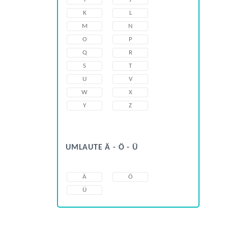
K
L
M
N
O
P
Q
R
S
T
U
V
W
X
Y
Z
UMLAUTE Ä - Ö - Ü
Ä
Ö
Ü