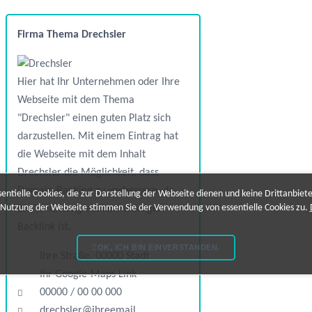
Firma Thema Drechsler
Hier hat Ihr Unternehmen oder Ihre
Webseite mit dem Thema
"Drechsler" einen guten Platz sich
darzustellen. Mit einem Eintrag hat
die Webseite mit dem Inhalt
Drechsler die Möglichkeit, dass
Domain-Ranking zu verbessern, da
ntielle Cookies, die zur Darstellung der Webseite dienen und keine Drittanbiet
 Nutzung der Webseite stimmen Sie der Verwendung von essentielle Cookies zu.
die Verlinkung ein hochwertiger
Backlink ist.
OK, ICH BIN EINVERSTANDEN.
Ihre Straße, 00000 Stadt
Ihr Google-Maps Link
00000 / 00 00 000
drechsler@ihreemail