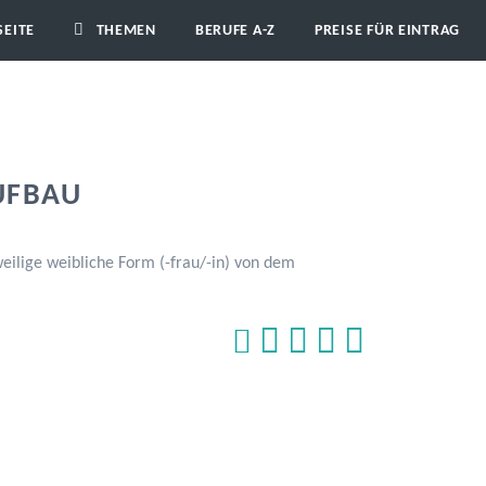
SEITE
THEMEN
BERUFE A-Z
PREISE FÜR EINTRAG
UFBAU
eilige weibliche Form (-frau/-in) von dem