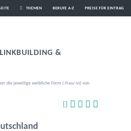
SEITE
THEMEN
BERUFE A-Z
PREISE FÜR EINTRAG
LINKBUILDING &
 die jeweilige weibliche Form (-frau/-in) von
utschland