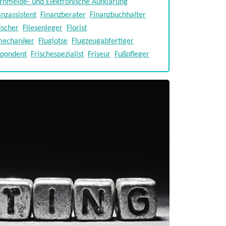
rnmelde- und Elektronische Aufklärung
anzassistent
Finanzberater
Finanzbuchhalter
ischer
Fliesenleger
Florist
mechaniker
Fluglotse
Flugzeugabfertiger
spondent
Frischespezialist
Friseur
Fußpfleger