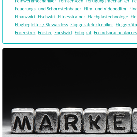
Feinwerkmechaniker
Fernsehkoch
Fertigungsmechaniker
Fe
Feuerungs- und Schornsteinbauer
Film- und Videoeditor
Fin
Finanzwirt
Fischwirt
Fitnesstrainer
Flachglastechnologe
Fle
Flugbegleiter / Stewardess
Fluggerätelektroniker
Fluggerät
Forensiker
Förster
Forstwirt
Fotograf
Fremdsprachenkorre