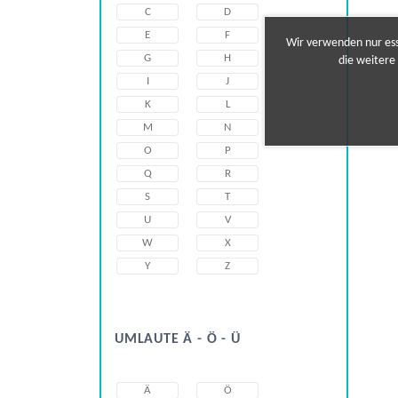
C
D
E
F
Wir verwenden nur esse
G
H
die weitere
I
J
K
L
M
N
O
P
Q
R
S
T
U
V
W
X
Y
Z
UMLAUTE Ä - Ö - Ü
Ä
Ö