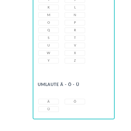
K
L
M
N
O
P
Q
R
S
T
U
V
W
X
Y
Z
UMLAUTE Ä - Ö - Ü
Ä
Ö
Ü