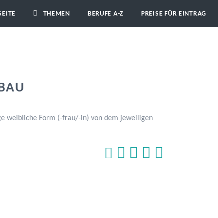
SEITE
THEMEN
BERUFE A-Z
PREISE FÜR EINTRAG
FBAU
e weibliche Form (-frau/-in) von dem jeweiligen