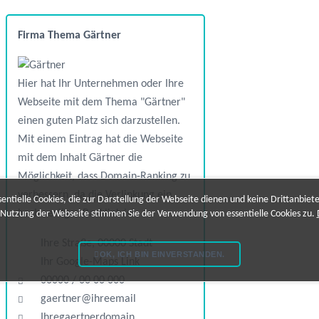
Firma Thema Gärtner
Hier hat Ihr Unternehmen oder Ihre
Webseite mit dem Thema "Gärtner"
einen guten Platz sich darzustellen.
Mit einem Eintrag hat die Webseite
mit dem Inhalt Gärtner die
Möglichkeit, dass Domain-Ranking zu
verbessern, da die Verlinkung ein
ntielle Cookies, die zur Darstellung der Webseite dienen und keine Drittanbiet
hochwertiger Backlink ist.
 Nutzung der Webseite stimmen Sie der Verwendung von essentielle Cookies zu.
Ihre Straße, 00000 Stadt
OK, ICH BIN EINVERSTANDEN.
Ihr Google-Maps Link
00000 / 00 00 000
gaertner@ihreemail
Ihregaertnerdomain