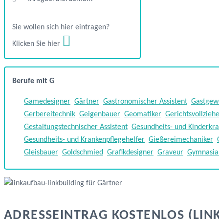
Sie wollen sich hier eintragen?
Klicken Sie hier
Berufe mit G
Gamedesigner
Gärtner
Gastronomischer Assistent
Gastgewe
Gerbereitechnik
Geigenbauer
Geomatiker
Gerichtsvollzieh
Gestaltungstechnischer Assistent
Gesundheits- und Kinderkr
Gesundheits- und Krankenpflegehelfer
Gießereimechaniker
Gleisbauer
Goldschmied
Grafikdesigner
Graveur
Gymnasial
ADRESSEINTRAG KOSTENLOS (LIN