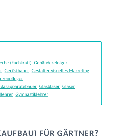
rbe (Fachkraft)
Gebäudereiniger
er
Gerüstbauer
Gestalter visuelles Marketing
ankenpfleger
Glasapparatebauer
Glasbläser
Glaser
lehrer
Gymnastiklehrer
KAUFBAU) FÜR GÄRTNER?