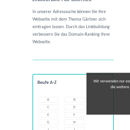
LINKAUFBAU FÜR GÄRTNER
In unserer Adresssuche können Sie Ihre
Webseite mit dem Thema Gärtner sich
eintragen lassen. Durch das Linkbuildung
verbessern Sie das Domain-Ranking Ihrer
Webseite.
Wir verwenden nur esse
Beufe A-Z
die weitere
A
B
C
D
E
F
G
H
I
J