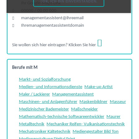
OK, ICH BIN EINVERSTANDEN.
Ihr Google-Maps Link
00000 / 00 00 000
managementassistent@ihreemail
Ihremanagementassistentdomain
Sie wollen sich hier eintragen? Klicken Sie hier
Berufe mit M
Markt- und Sozialforschung
Medien- und Informationsdienste
Make-up Artist
Maler / Lackierer
Managementassistent
Maschinen- und Anlagenführer
Maskenbildner
Masseur
Medizinischer Bademeister
Maßschneider
Mathematisch-technische Softwareentwickler
Maurer
Metalltechnik
Mechaniker Reifen- Vulkanisationstechnik
Mechatroniker Kältetechnik
Mediengestalter Bild Ton