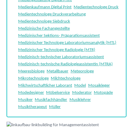
Mediengestaltung Digital Print
Medienkaufmann Digital Print
Medientechnologe Druck
Medientechnologe Druckverarbeitung
Medientechnologe Siebdruck
Medizinische Fachangestellte
Medizinischer Sektions- Präparationsassistent
Medizinischer Technologe Laboratoriumsanalytik (MTL)
Medizinischer Technologe Radiologie (MTR)
Medizinisch-technischer Laboratoriumsassistent
Medizinisch-technische Radiologieassistentin (MTRA)
Meeresbiologe
Metallbauer
Meteorologe
Mikrotechnologe
Milchtechnologe
Milchwirtschaftlicher Laborant
Model
Mosaikleger
Modedesigner
Möbelservice
Moderator
Motopäde
Musiker
Musikfachhändler
Musiklehrer
Musiktherapeut
Müller