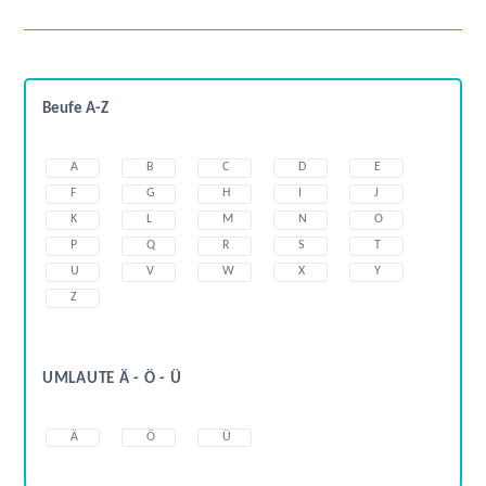
Beufe A-Z
A
B
C
D
E
F
G
H
I
J
K
L
M
N
O
P
Q
R
S
T
U
V
W
X
Y
Z
UMLAUTE Ä - Ö - Ü
Ä
Ö
Ü