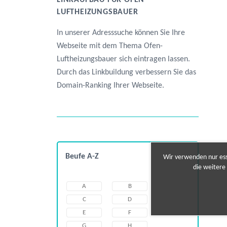
LINKAUFBAU FÜR OFEN-
LUFTHEIZUNGSBAUER
In unserer Adresssuche können Sie Ihre
Webseite mit dem Thema Ofen-
Luftheizungsbauer sich eintragen lassen.
Durch das Linkbuildung verbessern Sie das
Domain-Ranking Ihrer Webseite.
Beufe A-Z
Wir verwenden nur esse
die weitere
A
B
C
D
E
F
G
H