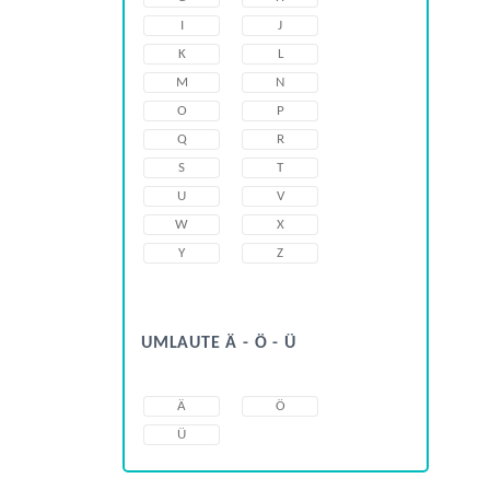
I
J
K
L
M
N
O
P
Q
R
S
T
U
V
W
X
Y
Z
UMLAUTE Ä - Ö - Ü
Ä
Ö
Ü