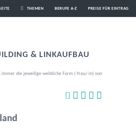
SEITE
THEMEN
BERUFE A-Z
PREISE FÜR EINTRAG
UILDING & LINKAUFBAU
immer die jeweilige weibliche Form (-frau/-in) von
hland