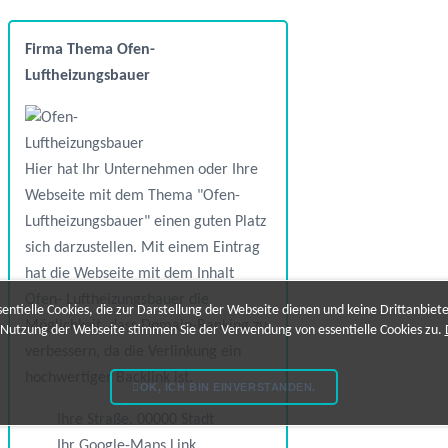
Firma Thema Ofen-
Luftheizungsbauer
Hier hat Ihr Unternehmen oder Ihre
Webseite mit dem Thema "Ofen-
Luftheizungsbauer" einen guten Platz
sich darzustellen. Mit einem Eintrag
hat die Webseite mit dem Inhalt
Ofen- Luftheizungsbauer die
ntielle Cookies, die zur Darstellung der Webseite dienen und keine Drittanbiet
Möglichkeit, dass Domain-Ranking zu
 Nutzung der Webseite stimmen Sie der Verwendung von essentielle Cookies zu.
verbessern, da die Verlinkung ein
hochwertiger Backlink ist.
OK, ICH BIN EINVERSTANDEN.
Ihre Straße, 00000 Stadt
Ihr Google-Maps Link