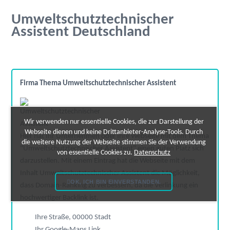
Umweltschutztechnischer
Assistent Deutschland
Firma Thema Umweltschutztechnischer Assistent
Wir verwenden nur essentielle Cookies, die zur Darstellung der
Webseite dienen und keine Drittanbieter-Analyse-Tools. Durch
Hier hat Ihr Unternehmen oder Ihre Webseite mit dem Thema
die weitere Nutzung der Webseite stimmen Sie der Verwendung
"Umweltschutztechnischer Assistent" einen guten Platz sich
von essentielle Cookies zu.
Datenschutz
darzustellen. Mit einem Eintrag hat die Webseite mit dem
Inhalt Umweltschutztechnischer Assistent die Möglichkeit,
OK, ICH BIN EINVERSTANDEN.
dass Domain-Ranking zu verbessern, da die Verlinkung ein
hochwertiger Backlink ist.
Ihre Straße, 00000 Stadt
Ihr Google-Maps Link