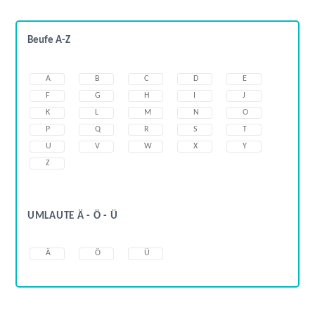
Beufe A-Z
A
B
C
D
E
F
G
H
I
J
K
L
M
N
O
P
Q
R
S
T
U
V
W
X
Y
Z
UMLAUTE Ä - Ö - Ü
Ä
Ö
Ü