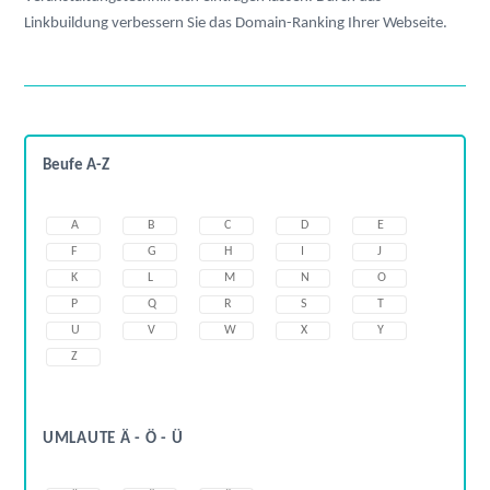
Linkbuildung verbessern Sie das Domain-Ranking Ihrer Webseite.
Beufe A-Z
A
B
C
D
E
F
G
H
I
J
K
L
M
N
O
P
Q
R
S
T
U
V
W
X
Y
Z
UMLAUTE Ä - Ö - Ü