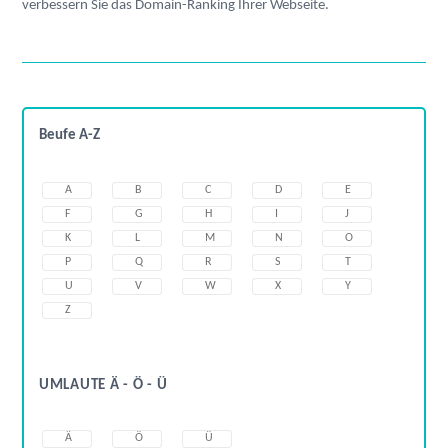
verbessern Sie das Domain-Ranking Ihrer Webseite.
Beufe A-Z
A
B
C
D
E
F
G
H
I
J
K
L
M
N
O
P
Q
R
S
T
U
V
W
X
Y
Z
UMLAUTE Ä - Ö - Ü
Ä
Ö
Ü