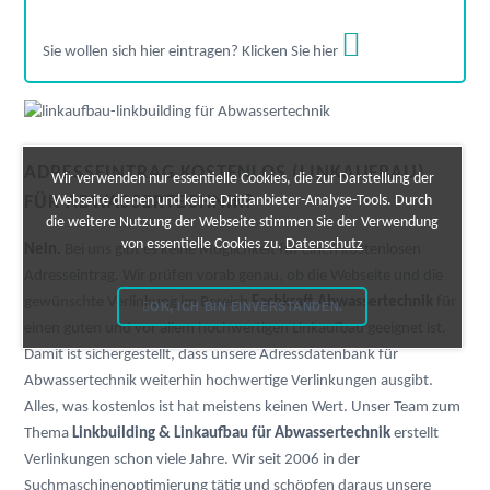
Sie wollen sich hier eintragen? Klicken Sie hier
ADRESSEINTRAG KOSTENLOS (LINKAUFBAU)
Wir verwenden nur essentielle Cookies, die zur Darstellung der
FÜR ABWASSERTECHNIK?
Webseite dienen und keine Drittanbieter-Analyse-Tools. Durch
die weitere Nutzung der Webseite stimmen Sie der Verwendung
von essentielle Cookies zu.
Datenschutz
Nein.
Bei uns gibt es keine Möglichkeit für einen kostenlosen
Adresseintrag. Wir prüfen vorab genau, ob die Webseite und die
gewünschte Verlinkung im Bereich
Fachkraft Abwassertechnik
für
OK, ICH BIN EINVERSTANDEN.
einen guten und vor allem hochwertigen Linkaufbau geeignet ist.
Damit ist sichergestellt, dass unsere Adressdatenbank für
Abwassertechnik weiterhin hochwertige Verlinkungen ausgibt.
Alles, was kostenlos ist hat meistens keinen Wert. Unser Team zum
Thema
Linkbuilding & Linkaufbau für Abwassertechnik
erstellt
Verlinkungen schon viele Jahre. Wir seit 2006 in der
Suchmaschinenoptimierung tätig und schöpfen daraus unsere