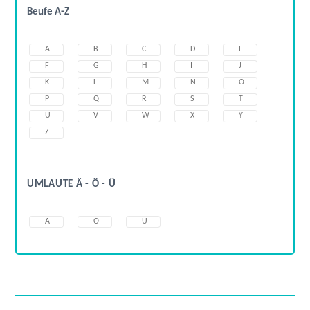
Beufe A-Z
A
B
C
D
E
F
G
H
I
J
K
L
M
N
O
P
Q
R
S
T
U
V
W
X
Y
Z
UMLAUTE Ä - Ö - Ü
Ä
Ö
Ü