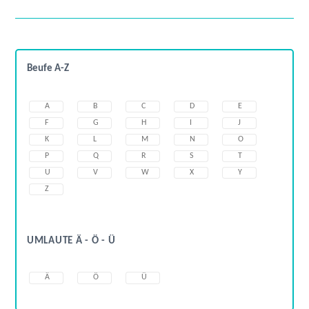
Beufe A-Z
A
B
C
D
E
F
G
H
I
J
K
L
M
N
O
P
Q
R
S
T
U
V
W
X
Y
Z
UMLAUTE Ä - Ö - Ü
Ä
Ö
Ü