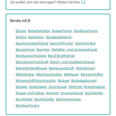
Sie wollen sich hier eintragen? Klicken Sie hier
Berufe mit B
Bäcker
Bäderbetriebe
Baggerfahrer
Bankkaufmann
Barista
Barkeeper
Baugeräteführer
Baumaschinenführer
Baustoffprüfer
Bautechniker
Bauzeichner
Beamter
Behälter- und Apparatebauer
Bergbautechnologe
Berufskraftfahrer
Bestattungsfachkraft
Beton- und Stahlbetonbauer
Betonfertigteilbauer
Betreuungskraft
Betriebswirt
Bibliothekar
Bilanzbuchhalter
Bildhauer
Binnenschiffer
Binnenschifffahrtskapitän
Biologe
Biologielaborant
Blogger
Bodenleger
Bootsbauer
Böttcher
Brandmeister
Brauer und Mälzer
Brenner
Brunnenbauer
Buchbinder
Buchhalter
Buchhändler
Büchsenmacher
Bürokaufmann