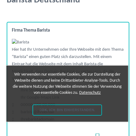
Barista Deutschland
Firma Thema Barista
Hier hat Ihr Unternehmen oder Ihre Webseite mit dem Thema
"Barista" einen guten Platz sich darzustellen. Mit einem
Eintrag hat die Webseite mit dem Inhalt Barista die
Möglichkeit, dass Domain-Ranking zu verbessern, da die
Wir verwenden nur essentielle Cookies, die zur Darstellung der
Verlinkung ein hochwertiger Backlink ist.
Webseite dienen und keine Drittanbieter-Analyse-Tools. Durch
die weitere Nutzung der Webseite stimmen Sie der Verwendung
Ihre Straße, 00000 Stadt
von essentielle Cookies zu.
Datenschutz
Ihr Google-Maps Link
00000 / 00 00 000
OK, ICH BIN EINVERSTANDEN.
barista@ihreemail
Ihrebaristadomain