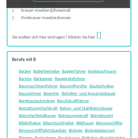
00000 / 00 00 000
brauer-maelzer@ihreemail
Ihrebrauer-maelzerdomain
Sie wollen sich hier eintragen? Klicken Sie hier
Berufe mit B
Bäcker
Bäderbetriebe
Baggerfahrer
Bankkaufmann
Barista
Barkeeper
Baugeräteführer
Baumaschinenführer
Baustoffprüfer
Bautechniker
Bauzeichner
Beamter
Behälter- und Apparatebauer
Bergbautechnologe
Berufskraftfahrer
Bestattungsfachkraft
Beton- und Stahlbetonbauer
Betonfertigteilbauer
Betreuungskraft
Betriebswirt
Bibliothekar
Bilanzbuchhalter
Bildhauer
Binnenschiffer
Binnenschifffahrtskapitän
Biologe
Biologielaborant