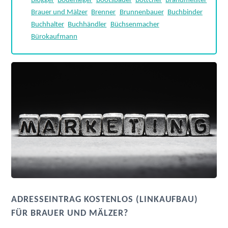
Blogger
Bodenleger
Bootsbauer
Böttcher
Brandmeister
Brauer und Mälzer
Brenner
Brunnenbauer
Buchbinder
Buchhalter
Buchhändler
Büchsenmacher
Bürokaufmann
ADRESSEINTRAG KOSTENLOS (LINKAUFBAU)
FÜR BRAUER UND MÄLZER?