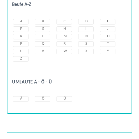
Beufe A-Z
A
B
C
D
E
F
G
H
I
J
K
L
M
N
O
P
Q
R
S
T
U
V
W
X
Y
Z
UMLAUTE Ä - Ö - Ü
Ä
Ö
Ü