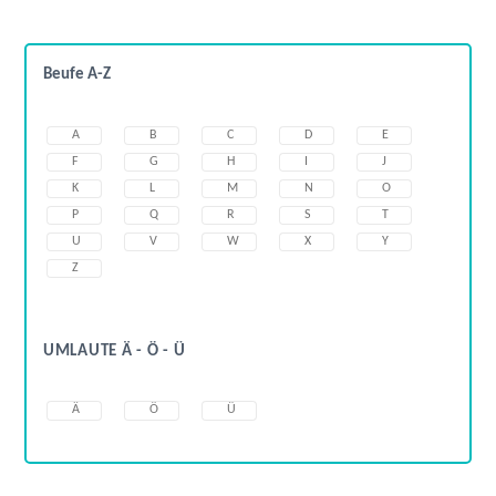
Beufe A-Z
A
B
C
D
E
F
G
H
I
J
K
L
M
N
O
P
Q
R
S
T
U
V
W
X
Y
Z
UMLAUTE Ä - Ö - Ü
Ä
Ö
Ü