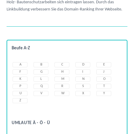
Holz- Bautenschutzarbeiten sich eintragen lassen. Durch das
Linkbuildung verbessern Sie das Domain-Ranking Ihrer Webseite.
Beufe A-Z
A
B
C
D
E
F
G
H
I
J
K
L
M
N
O
P
Q
R
S
T
U
V
W
X
Y
Z
UMLAUTE Ä - Ö - Ü