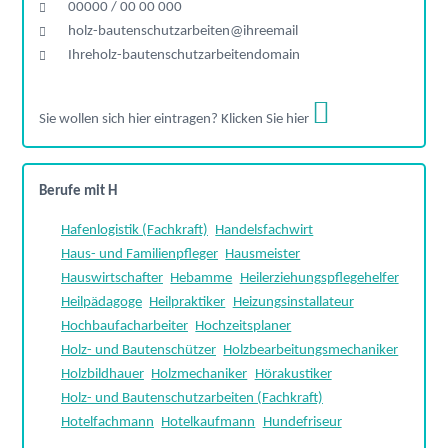
00000 / 00 00 000
holz-bautenschutzarbeiten@ihreemail
Ihreholz-bautenschutzarbeitendomain
Sie wollen sich hier eintragen? Klicken Sie hier
Berufe mit H
Hafenlogistik (Fachkraft)
Handelsfachwirt
Haus- und Familienpfleger
Hausmeister
Hauswirtschafter
Hebamme
Heilerziehungspflegehelfer
Heilpädagoge
Heilpraktiker
Heizungsinstallateur
Hochbaufacharbeiter
Hochzeitsplaner
Holz- und Bautenschützer
Holzbearbeitungsmechaniker
Holzbildhauer
Holzmechaniker
Hörakustiker
Holz- und Bautenschutzarbeiten (Fachkraft)
Hotelfachmann
Hotelkaufmann
Hundefriseur