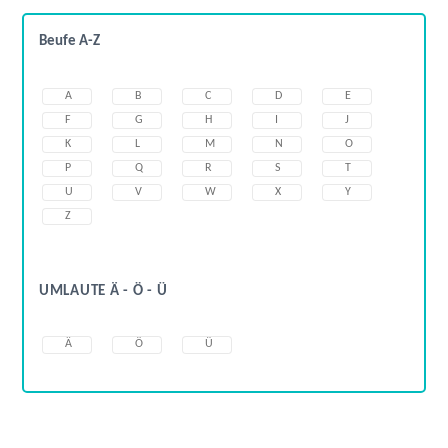
Beufe A-Z
A
B
C
D
E
F
G
H
I
J
K
L
M
N
O
P
Q
R
S
T
U
V
W
X
Y
Z
UMLAUTE Ä - Ö - Ü
Ä
Ö
Ü