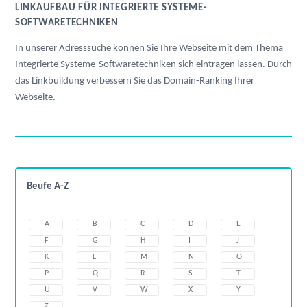
LINKAUFBAU FÜR INTEGRIERTE SYSTEME-
SOFTWARETECHNIKEN
In unserer Adresssuche können Sie Ihre Webseite mit dem Thema
Integrierte Systeme-Softwaretechniken sich eintragen lassen. Durch
das Linkbuildung verbessern Sie das Domain-Ranking Ihrer
Webseite.
Beufe A-Z
A
B
C
D
E
F
G
H
I
J
K
L
M
N
O
P
Q
R
S
T
U
V
W
X
Y
Z