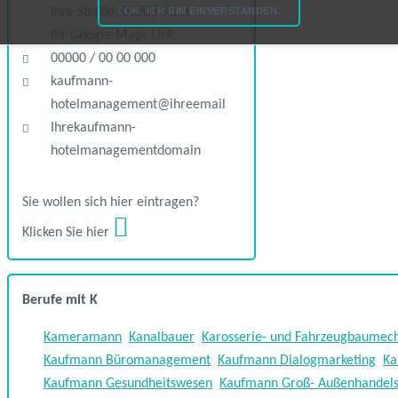
OK, ICH BIN EINVERSTANDEN.
Ihre Straße, 00000 Stadt
Ihr Google-Maps Link
00000 / 00 00 000
kaufmann-
hotelmanagement@ihreemail
Ihrekaufmann-
hotelmanagementdomain
Sie wollen sich hier eintragen?
Klicken Sie hier
Berufe mit K
Kameramann
Kanalbauer
Karosserie- und Fahrzeugbaumec
Kaufmann Büromanagement
Kaufmann Dialogmarketing
Ka
Kaufmann Gesundheitswesen
Kaufmann Groß- Außenhande