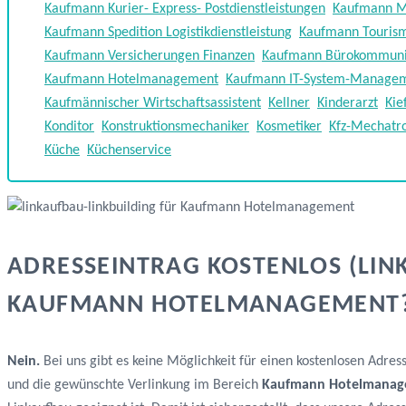
Kaufmann Kurier- Express- Postdienstleistungen
Kaufmann M
Kaufmann Spedition Logistikdienstleistung
Kaufmann Tourism
Kaufmann Versicherungen Finanzen
Kaufmann Bürokommuni
Kaufmann Hotelmanagement
Kaufmann IT-System-Manage
Kaufmännischer Wirtschaftsassistent
Kellner
Kinderarzt
Kie
Konditor
Konstruktionsmechaniker
Kosmetiker
Kfz-Mechatro
Küche
Küchenservice
ADRESSEINTRAG KOSTENLOS (LIN
KAUFMANN HOTELMANAGEMENT
Nein.
Bei uns gibt es keine Möglichkeit für einen kostenlosen Adres
und die gewünschte Verlinkung im Bereich
Kaufmann Hotelmana