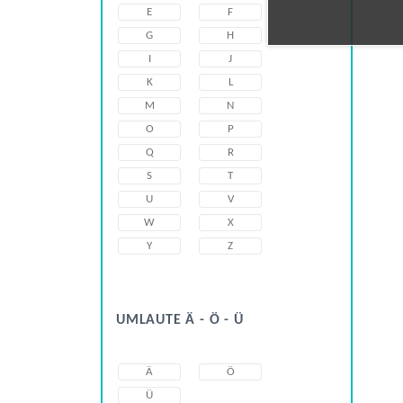
E
F
G
H
I
J
K
L
M
N
O
P
Q
R
S
T
U
V
W
X
Y
Z
UMLAUTE Ä - Ö - Ü
Ä
Ö
Ü