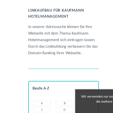
LINKAUFBAU FÜR KAUFMANN
HOTELMANAGEMENT
In unserer Adresssuche können Sie Ihre
Webseite mit dem Thema Kaufmann
Hotelmanagement sich eintragen lassen.
Durch das Linkbuildung verbessern Sie das
Domain-Ranking Ihrer Webseite.
Beufe A-Z
Wir verwenden nur esse
die weitere
A
B
C
D