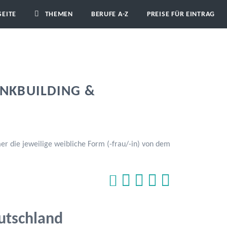
SEITE
THEMEN
BERUFE A-Z
PREISE FÜR EINTRAG
NKBUILDING &
 die jeweilige weibliche Form (-frau/-in) von dem
tschland