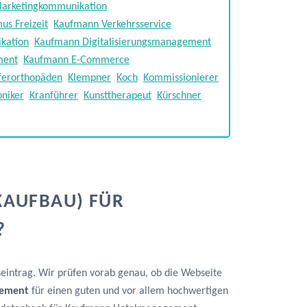
arketingkommunikation
us Freizeit
Kaufmann Verkehrsservice
kation
Kaufmann Digitalisierungsmanagement
ment
Kaufmann E-Commerce
ferorthopäden
Klempner
Koch
Kommissionierer
niker
Kranführer
Kunsttherapeut
Kürschner
KAUFBAU) FÜR
?
seintrag. Wir prüfen vorab genau, ob die Webseite
gement
für einen guten und vor allem hochwertigen