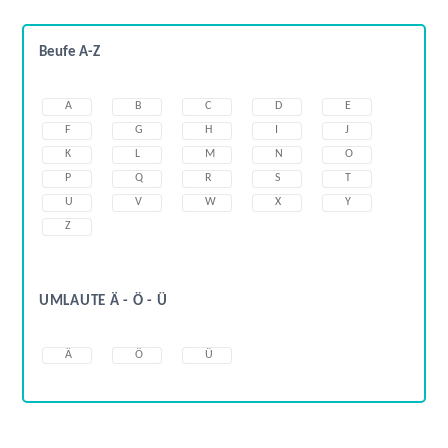
Beufe A-Z
A
B
C
D
E
F
G
H
I
J
K
L
M
N
O
P
Q
R
S
T
U
V
W
X
Y
Z
UMLAUTE Ä - Ö - Ü
Ä
Ö
Ü