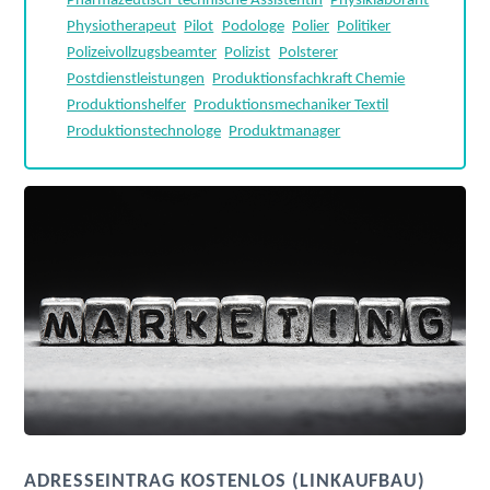
Pharmazeutisch-technische Assistentin
Physiklaborant
Physiotherapeut
Pilot
Podologe
Polier
Politiker
Polizeivollzugsbeamter
Polizist
Polsterer
Postdienstleistungen
Produktionsfachkraft Chemie
Produktionshelfer
Produktionsmechaniker Textil
Produktionstechnologe
Produktmanager
ADRESSEINTRAG KOSTENLOS (LINKAUFBAU)