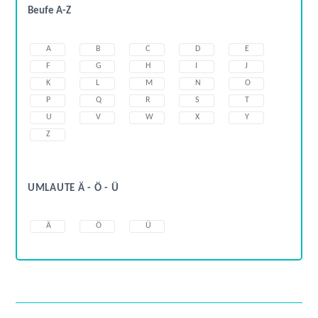
Beufe A-Z
A
B
C
D
E
F
G
H
I
J
K
L
M
N
O
P
Q
R
S
T
U
V
W
X
Y
Z
UMLAUTE Ä - Ö - Ü
Ä
Ö
Ü