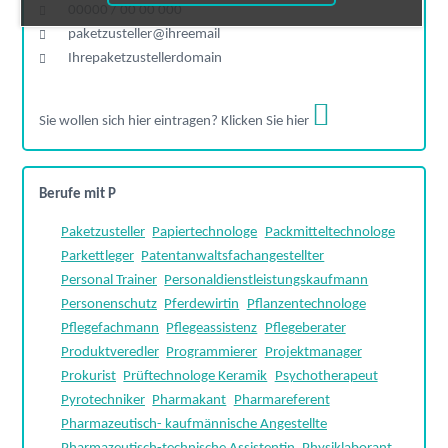
00000 / 00 00 000
paketzusteller@ihreemail
Ihrepaketzustellerdomain
Sie wollen sich hier eintragen? Klicken Sie hier
Berufe mit P
Paketzusteller
Papiertechnologe
Packmitteltechnologe
Parkettleger
Patentanwaltsfachangestellter
Personal Trainer
Personaldienstleistungskaufmann
Personenschutz
Pferdewirtin
Pflanzentechnologe
Pflegefachmann
Pflegeassistenz
Pflegeberater
Produktveredler
Programmierer
Projektmanager
Prokurist
Prüftechnologe Keramik
Psychotherapeut
Pyrotechniker
Pharmakant
Pharmareferent
Pharmazeutisch- kaufmännische Angestellte