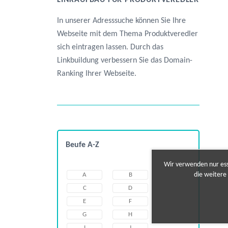
LINKAUFBAU FÜR PRODUKTVEREDLER
In unserer Adresssuche können Sie Ihre
Webseite mit dem Thema Produktveredler
sich eintragen lassen. Durch das
Linkbuildung verbessern Sie das Domain-
Ranking Ihrer Webseite.
Beufe A-Z
Wir verwenden nur esse
die weitere
A
B
C
D
E
F
G
H
I
J