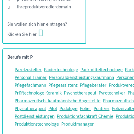
Ihreproduktveredlerdomain
Sie wollen sich hier eintragen?
Klicken Sie hier
Berufe mit P
Paketzusteller
Papiertechnologe
Packmitteltechnologe
Park
Personal Trainer
Personaldienstleistungskaufmann
Personen
Pflegefachmann
Pflegeassistenz
Pflegeberater
Produktvered
Prüftechnologe Keramik
Psychotherapeut
Pyrotechniker
Ph
Pharmazeutisch- kaufmännische Angestellte
Pharmazeutisch-
Physiotherapeut
Pilot
Podologe
Polier
Politiker
Polizeivol
Postdienstleistungen
Produktionsfachkraft Chemie
Produktio
Produktionstechnologe
Produktmanager