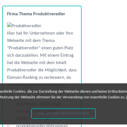
Firma Thema Produktveredler
Hier hat Ihr Unternehmen oder Ihre
Webseite mit dem Thema
"Produktveredler" einen guten Platz
sich darzustellen. Mit einem Eintrag
hat die Webseite mit dem Inhalt
Produktveredler die Möglichkeit, dass
Domain-Ranking zu verbessern, da
die Verlinkung ein hochwertiger
ntielle Cookies, die zur Darstellung der Webseite dienen und keine Drittanbiet
Backlink ist.
 Nutzung der Webseite stimmen Sie der Verwendung von essentielle Cookies zu.
Ihre Straße, 00000 Stadt
Ihr Google-Maps Link
OK, ICH BIN EINVERSTANDEN.
00000 / 00 00 000
produktveredler@ihreemail