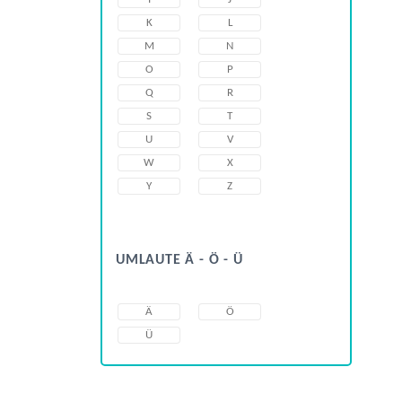
K
L
M
N
O
P
Q
R
S
T
U
V
W
X
Y
Z
UMLAUTE Ä - Ö - Ü
Ä
Ö
Ü