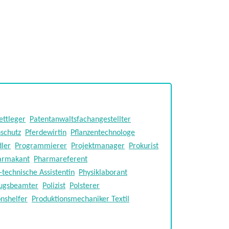
ettleger
Patentanwaltsfachangestellter
schutz
Pferdewirtin
Pflanzentechnologe
ler
Programmierer
Projektmanager
Prokurist
armakant
Pharmareferent
technische Assistentin
Physiklaborant
lzugsbeamter
Polizist
Polsterer
nshelfer
Produktionsmechaniker Textil