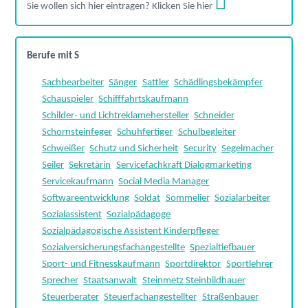
Sie wollen sich hier eintragen? Klicken Sie hier
Berufe mit S
Sachbearbeiter
Sänger
Sattler
Schädlingsbekämpfer
Schauspieler
Schifffahrtskaufmann
Schilder- und Lichtreklamehersteller
Schneider
Schornsteinfeger
Schuhfertiger
Schulbegleiter
Schweißer
Schutz und Sicherheit
Security
Segelmacher
Seiler
Sekretärin
Servicefachkraft Dialogmarketing
Servicekaufmann
Social Media Manager
Softwareentwicklung
Soldat
Sommelier
Sozialarbeiter
Sozialassistent
Sozialpädagoge
Sozialpädagogische Assistent Kinderpfleger
Sozialversicherungsfachangestellte
Spezialtiefbauer
Sport- und Fitnesskaufmann
Sportdirektor
Sportlehrer
Sprecher
Staatsanwalt
Steinmetz Steinbildhauer
Steuerberater
Steuerfachangestellter
Straßenbauer