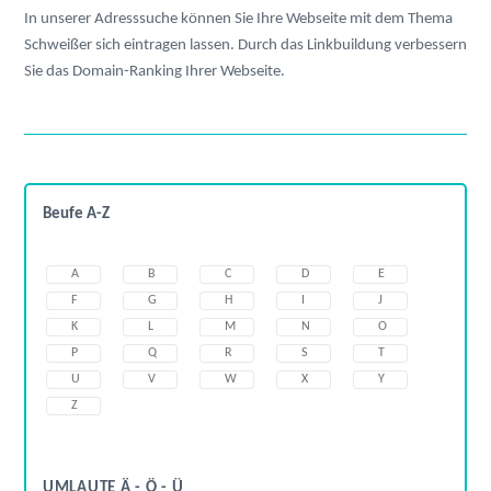
In unserer Adresssuche können Sie Ihre Webseite mit dem Thema
Schweißer sich eintragen lassen. Durch das Linkbuildung verbessern
Sie das Domain-Ranking Ihrer Webseite.
Beufe A-Z
A
B
C
D
E
F
G
H
I
J
K
L
M
N
O
P
Q
R
S
T
U
V
W
X
Y
Z
UMLAUTE Ä - Ö - Ü