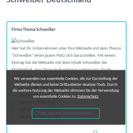
Schweißer Deutschland
Firma Thema Schweißer
Hier hat Ihr Unternehmen oder Ihre Webseite mit dem Thema
"Schweißer" einen guten Platz sich darzustellen. Mit einem
Eintrag hat die Webseite mit dem Inhalt Schweißer die
Möglichkeit, dass Domain-Ranking zu verbessern, da die
Verlinkung ein hochwertiger Backlink ist.
Wir verwenden nur essentielle Cookies, die zur Darstellung der
Webseite dienen und keine Drittanbieter-Analyse-Tools. Durch
Ihre Straße, 00000 Stadt
die weitere Nutzung der Webseite stimmen Sie der Verwendung
Ihr Google-Maps Link
von essentielle Cookies zu.
Datenschutz
00000 / 00 00 000
schweisser@ihreemail
OK, ICH BIN EINVERSTANDEN.
Ihreschweisserdomain