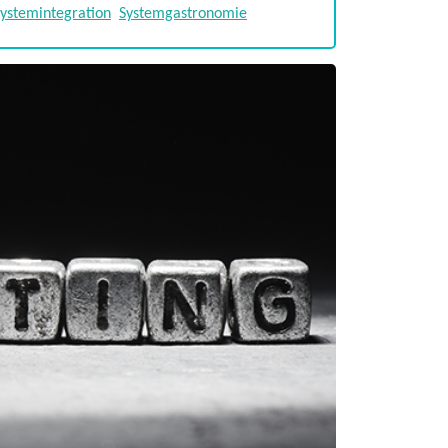
ystemintegration
Systemgastronomie