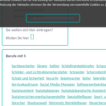
ntielle Cookies, die zur Darstellung der Webseite dienen und keine Drittanbiet
00000 / 00 00 000
 Nutzung der Webseite stimmen Sie der Verwendung von essentielle Cookies zu.
security@ihreemail
Ihresecuritydomain
OK, ICH BIN EINVERSTANDEN.
Sie wollen sich hier eintragen?
Klicken Sie hier
Berufe mit S
Sachbearbeiter
Sänger
Sattler
Schädlingsbekämpfer
Schaus
Schilder- und Lichtreklamehersteller
Schneider
Schornstein
Schutz und Sicherheit
Security
Segelmacher
Seiler
Sekretär
Servicekaufmann
Social Media Manager
Softwareentwicklu
Sozialassistent
Sozialpädagoge
Sozialpädagogische Assistent
Sozialversicherungsfachangestellte
Spezialtiefbauer
Sport- 
Sprecher
Staatsanwalt
Steinmetz Steinbildhauer
Steuerbera