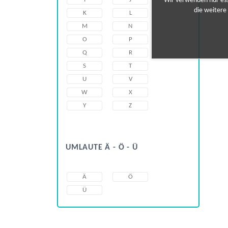
Wir verwenden nur esse
die weitere
K
L
M
N
O
P
Q
R
S
T
U
V
W
X
Y
Z
UMLAUTE Ä - Ö - Ü
Ä
Ö
Ü