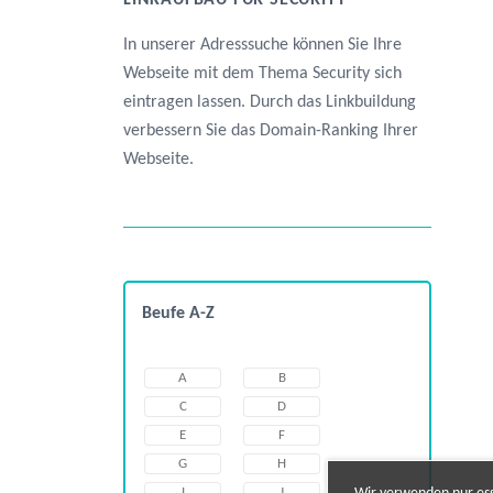
LINKAUFBAU FÜR SECURITY
In unserer Adresssuche können Sie Ihre
Webseite mit dem Thema Security sich
eintragen lassen. Durch das Linkbuildung
verbessern Sie das Domain-Ranking Ihrer
Webseite.
Beufe A-Z
A
B
C
D
E
F
G
H
I
J