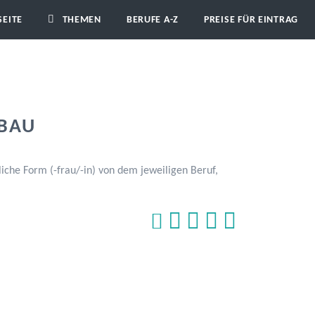
SEITE
THEMEN
BERUFE A-Z
PREISE FÜR EINTRAG
FBAU
iche Form (-frau/-in) von dem jeweiligen Beruf,