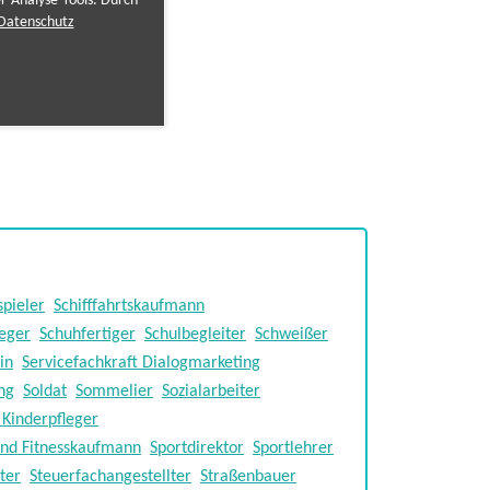
er-Analyse-Tools. Durch
Datenschutz
pieler
Schifffahrtskaufmann
feger
Schuhfertiger
Schulbegleiter
Schweißer
in
Servicefachkraft Dialogmarketing
ng
Soldat
Sommelier
Sozialarbeiter
 Kinderpfleger
und Fitnesskaufmann
Sportdirektor
Sportlehrer
ter
Steuerfachangestellter
Straßenbauer