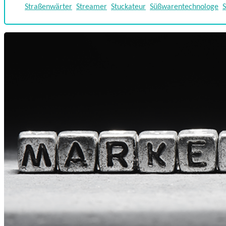
Straßenwärter
Streamer
Stuckateur
Süßwarentechnologe
S